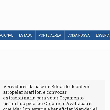
ACIONAL
ESTADO
PONTE AÉREA
COISA NOSSA
ESSENCI
Vereadores da base de Eduardo decidem
atropelar Marilon e convocar
extraordinária para votar Orçamento
permitido pela Lei Orgânica. Avaliação é
que Marilon estaria a beneficiar Wanderlei