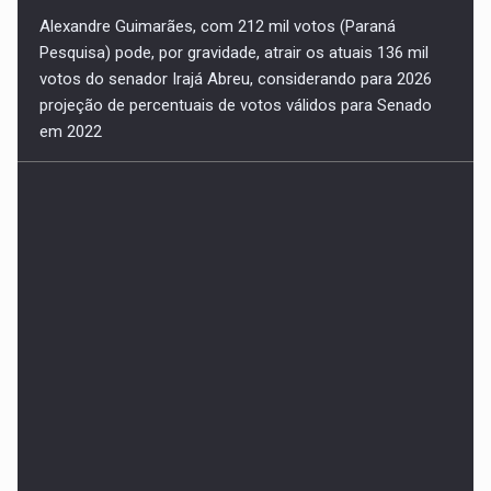
Alexandre Guimarães, com 212 mil votos (Paraná
Pesquisa) pode, por gravidade, atrair os atuais 136 mil
votos do senador Irajá Abreu, considerando para 2026
projeção de percentuais de votos válidos para Senado
em 2022
Bets: Jogatina vai se transformando em meios de
produção sem recursos materiais no país. Nesta quinta,
meu artigo no NC News