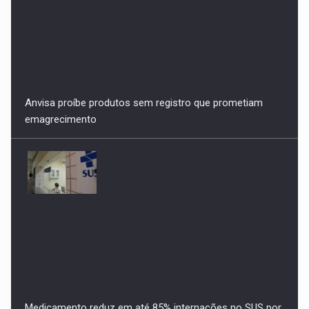
emagrecimento
Medicamento reduz em até 85% internações no SUS por
fibrose cística