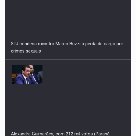
crimes sexuais
Alexandre Guimarães, com 212 mil votos (Paraná
Pesquisa) pode, por gravidade, atrair os atuais 136 mil
votos do senador Irajá Abreu, considerando para 2026
projeção de percentuais de votos válidos para Senado
em 2022