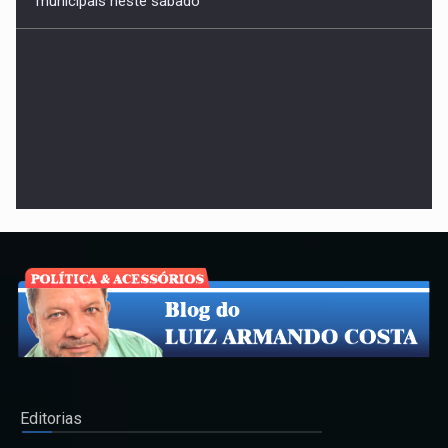
TRE registra até este domingo candidaturas de apenas
quatro partidos. Mas para deputado federal é díficil
superar Iratã Abreu com seus declarados R$ 31 milhões
de patrimônio. Só é páreo para os R$ 38 milhões de
Ataídes de 2022
Editorias