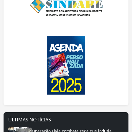
ÚLTIMAS NOTÍCIAS
Operação Lívia combate rede que induzia