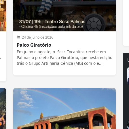
24 de julho de 2026
Palco Giratório
Em julho e agosto, o Sesc Tocantins recebe em
s
Palmas o projeto Palco Giratório, que nesta edição
trás o Grupo Artilharia Cênica (MG) com o e...