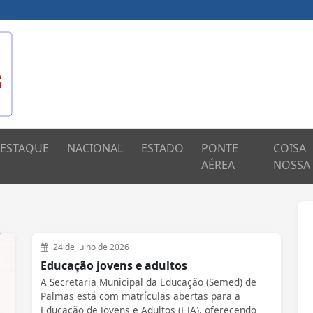
ESTAQUE
NACIONAL
ESTADO
PONTE
COISA
AÉREA
NOSSA
24 de julho de 2026
Educação jovens e adultos
A Secretaria Municipal da Educação (Semed) de
Palmas está com matrículas abertas para a
Educação de Jovens e Adultos (EJA), oferecendo