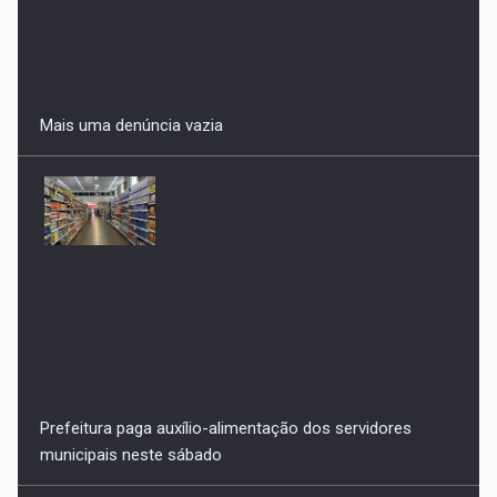
Prefeitura paga auxílio-alimentação dos servidores
municipais neste sábado
Gaguim sai vencido na escolha de Dalide para suplente e
faz opção pelo ex-prefeito e empresário Muniz Araújo,