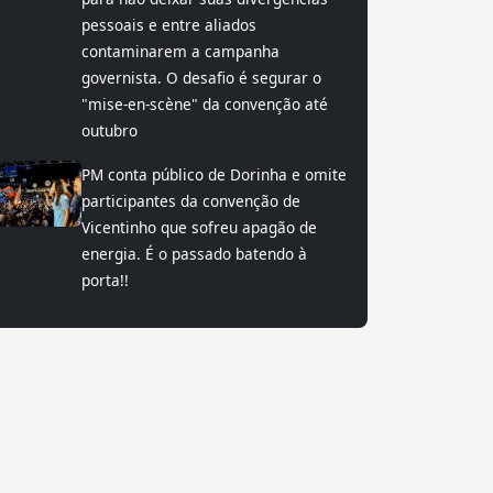
pessoais e entre aliados
contaminarem a campanha
governista. O desafio é segurar o
"mise-en-scène" da convenção até
outubro
PM conta público de Dorinha e omite
participantes da convenção de
Vicentinho que sofreu apagão de
energia. É o passado batendo à
porta!!