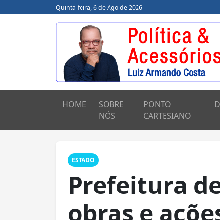
Quinta-feira, 6 de Ago de 2026
HOME
SOBRE
PONTO
D
NÓS
CARTESIANO
ESTADO
Prefeitura d
obras e açõe