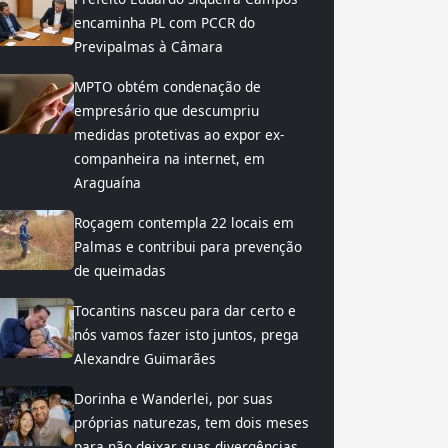
encaminha PL com PCCR do
Previpalmas à Câmara
MPTO obtém condenação de
empresário que descumpriu
medidas protetivas ao expor ex-
companheira na internet, em
Araguaína
Roçagem contempla 22 locais em
Palmas e contribui para prevenção
de queimadas
Tocantins nasceu para dar certo e
nós vamos fazer isto juntos, prega
Alexandre Guimarães
Dorinha e Wanderlei, por suas
próprias naturezas, tem dois meses
para não deixar suas divergências