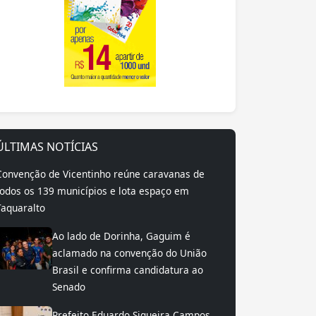
ÚLTIMAS NOTÍCIAS
Convenção de Vicentinho reúne caravanas de
todos os 139 municípios e lota espaço em
Taquaralto
Ao lado de Dorinha, Gaguim é
aclamado na convenção do União
Brasil e confirma candidatura ao
Senado
Prefeito Eduardo Siqueira Campos