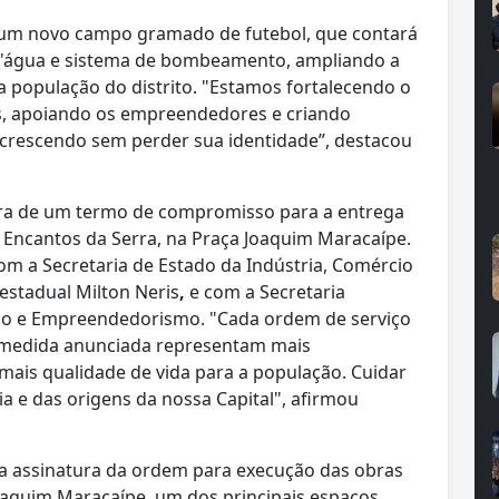
 um novo campo gramado de futebol,
que contará
 d'água e sistema de bombeamento, ampliando a
 a população do distrito. "Estamos fortalecendo o
os, apoiando os empreendedores e criando
crescendo sem perder sua identidade”, destacou
ura de um termo de compromisso para a entrega
a Encantos da Serra, na Praça Joaquim Maracaípe.
 com a Secretaria de Estado da Indústria, Comércio
 estadual Milton Neris
,
e com a Secretaria
co e Empreendedorismo. "Cada ordem de serviço
a medida anunciada representam mais
ais qualidade de vida para a população. Cuidar
a e das origens da nossa Capital", afirmou
 assinatura da ordem para execução das obras
Joaquim Maracaípe, um dos principais espaços