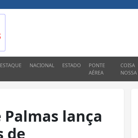
ESTAQUE
NACIONAL
ESTADO
PONTE
COISA
AÉREA
NOSSA
e Palmas lança
s de