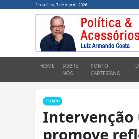
Sexta-feira, 7 de Ago de 2026
HOME
SOBRE
PONTO
D
NÓS
CARTESIANO
ESTADO
Intervenção
promove refl