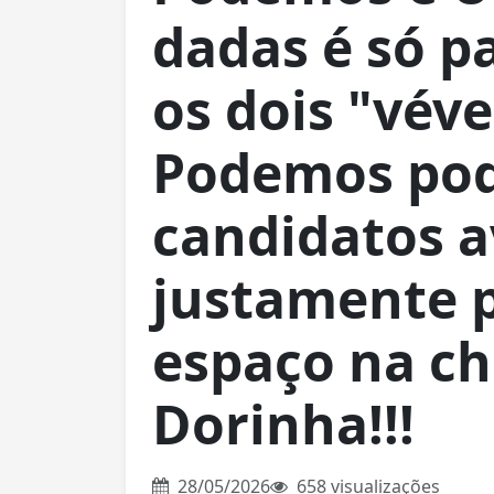
dadas é só p
os dois "vév
Podemos pod
candidatos a
justamente 
espaço na c
Dorinha!!!
28/05/2026
658 visualizações