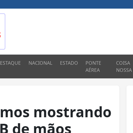
ESTAQUE
NACIONAL
ESTADO
PONTE
COISA
AÉREA
NOSSA
emos mostrando
B de mãos