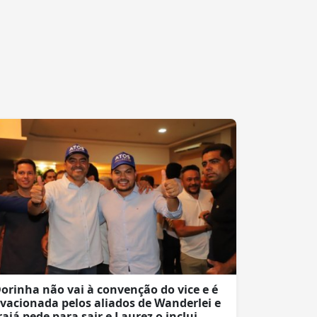
orinha não vai à convenção do vice e é
vacionada pelos aliados de Wanderlei e
rajá pede para sair e Laurez o inclui