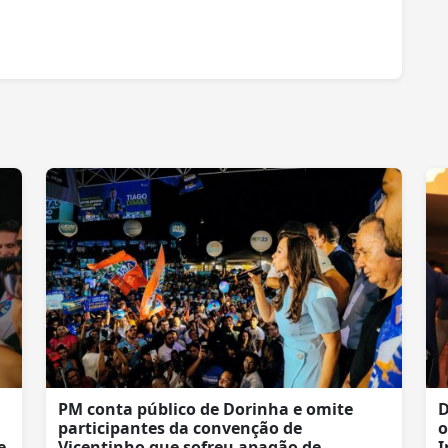
PM conta público de Dorinha e omite
D
participantes da convenção de
o
e
Vicentinho que sofreu apagão de
I