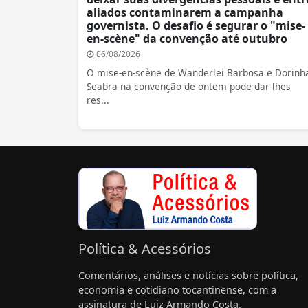
aliados contaminarem a campanha
governista. O desafio é segurar o "mise-
en-scène" da convenção até outubro
06/08/2026
O mise-en-scène de Wanderlei Barbosa e Dorinh
Seabra na convenção de ontem pode dar-lhes
res...
Política & Acessórios
Comentários, análises e notícias sobre política,
economia e cotidiano tocantinense, com a
assinatura de Luiz Armando Costa.