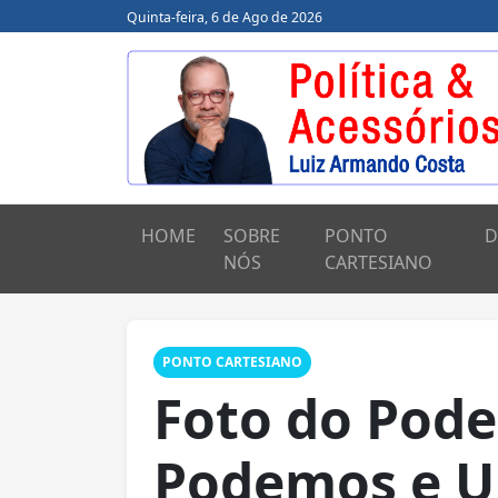
Quinta-feira, 6 de Ago de 2026
HOME
SOBRE
PONTO
D
NÓS
CARTESIANO
PONTO CARTESIANO
Foto do Pod
Podemos e U