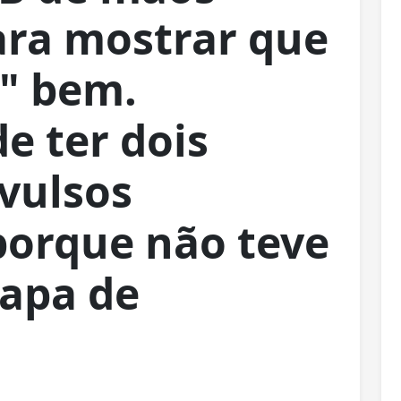
ara mostrar que
e" bem.
e ter dois
vulsos
porque não teve
hapa de