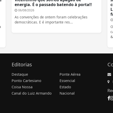
energia. É o passado batendo à porta!!
c
L
06/08/2026
f
As convenções de ontem foram celebrações
democráticas. E é importante res...
a
O
c
&
Editorias
Co
Destaque
Ponte Aérea
Ponto Cartesiano
Essencial
Coisa Nossa
Estado
Re
Canal do Luiz Armando
Nacional