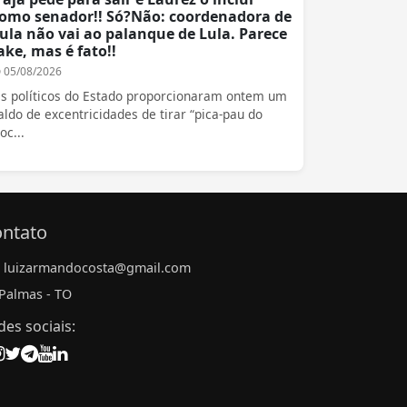
omo senador!! Só?Não: coordenadora de
ula não vai ao palanque de Lula. Parece
ake, mas é fato!!
05/08/2026
s políticos do Estado proporcionaram ontem um
aldo de excentricidades de tirar “pica-pau do
oc...
ntato
luizarmandocosta@gmail.com
Palmas - TO
des sociais: