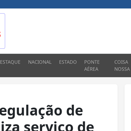
ESTAQUE
NACIONAL
ESTADO
PONTE
COISA
AÉREA
NOSSA
egulação de
iza serviço de