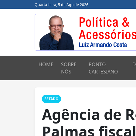
Quarta-feira, 5 de Ago de 2026
HOME
SOBRE
PONTO
D
NÓS
CARTESIANO
ESTADO
Agência de R
Palmas fiscal