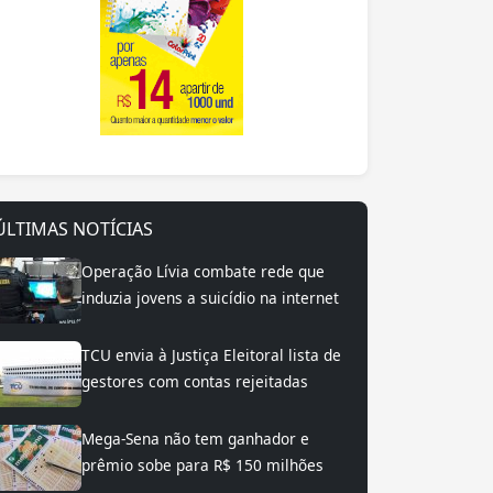
ÚLTIMAS NOTÍCIAS
Operação Lívia combate rede que
induzia jovens a suicídio na internet
TCU envia à Justiça Eleitoral lista de
gestores com contas rejeitadas
Mega-Sena não tem ganhador e
prêmio sobe para R$ 150 milhões