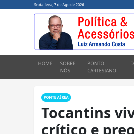
Sexta-feira, 7 de Ago de 2026
HOME
SOBRE
PONTO
D
NÓS
CARTESIANO
PONTE AÉREA
Tocantins v
crítico e pre