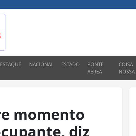
ESTAQUE
NACIONAL
ESTADO
PONTE
COISA
AÉREA
NOSSA
ive momento
ocupante, diz