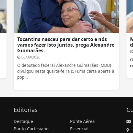
Tocantins nasceu para dar certo e nós
M
vamos fazer isto juntos, prega Alexandre
d
Guimarães
06/08/2026
O
O deputado federal Alexandre Guimarães (MDB)
c
divulgou nesta quarta-feira (5) uma carta aberta à
pop...
Editorias
Co
Destaque
Ponte Aérea
Ponto Cartesiano
Essencial