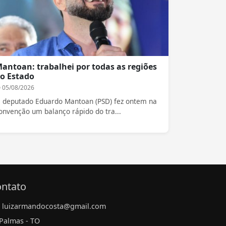
antoan: trabalhei por todas as regiões
o Estado
05/08/2026
 deputado Eduardo Mantoan (PSD) fez ontem na
onvenção um balanço rápido do tra...
ntato
luizarmandocosta@gmail.com
Palmas - TO