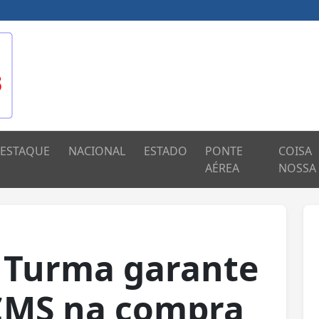
ESTAQUE
NACIONAL
ESTADO
PONTE
COISA
AÉREA
NOSSA
a Turma garante
ICMS na compra