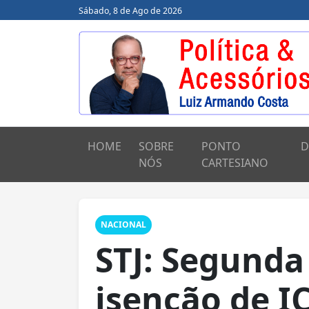
Sábado, 8 de Ago de 2026
HOME
SOBRE
PONTO
D
NÓS
CARTESIANO
NACIONAL
STJ: Segund
isenção de 