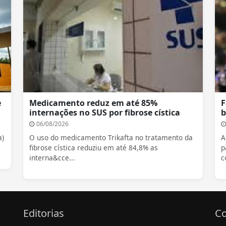
e
Medicamento reduz em até 85%
F
internações no SUS por fibrose cística
b
06/08/2026
a)
O uso do medicamento Trikafta no tratamento da
A
fibrose cística reduziu em até 84,8% as
p
interna&cce...
c
Editorias
Co