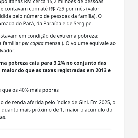
opolitanas RM cerca 15,2 milhões de pessoas
ue contavam com até R$ 729 por mês (valor
idida pelo número de pessoas da família). O
omada do Pará, da Paraíba e de Sergipe.
 estavam em condição de extrema pobreza:
 familiar
per capita
mensal). O volume equivale ao
lvador.
ema pobreza caiu para 3,2% no conjunto das
oi maior do que as taxas registradas em 2013 e
s que os 40% mais pobres
 de renda aferida pelo índice de Gini. Em 2025, o
or, quanto mais próximo de 1, maior o acumulo do
as.