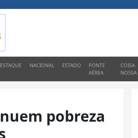
ESTAQUE
NACIONAL
ESTADO
PONTE
COISA
AÉREA
NOSSA
minuem pobreza
s