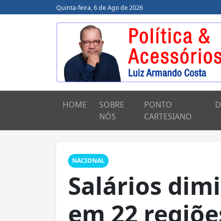
Quinta-feira, 6 de Ago de 2026
HOME
SOBRE
PONTO
D
NÓS
CARTESIANO
NACIONAL
Salários di
em 22 regiõe