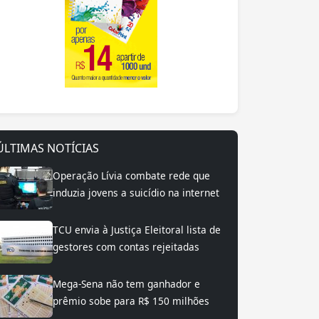
ÚLTIMAS NOTÍCIAS
Operação Lívia combate rede que
induzia jovens a suicídio na internet
TCU envia à Justiça Eleitoral lista de
gestores com contas rejeitadas
Mega-Sena não tem ganhador e
prêmio sobe para R$ 150 milhões