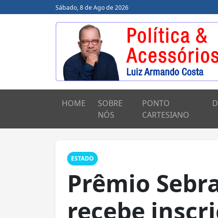
Sábado, 8 de Ago de 2026
HOME
SOBRE
PONTO
D
NÓS
CARTESIANO
ESTADO
Prêmio Sebra
recebe inscr