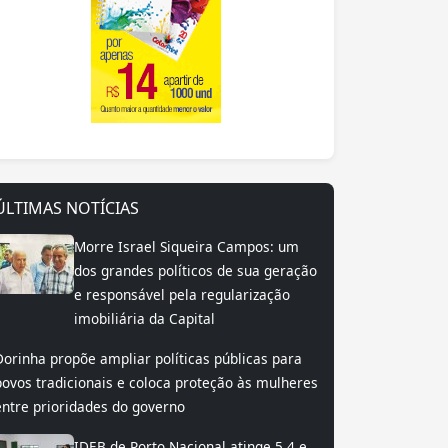
ÚLTIMAS NOTÍCIAS
Morre Israel Siqueira Campos: um
dos grandes políticos de sua geração
e responsável pela regularização
imobiliária da Capital
Dorinha propõe ampliar políticas públicas para
povos tradicionais e coloca proteção às mulheres
entre prioridades do governo
IDEB de Porto Nacional atinge 5,4 e