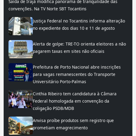
Saída de Irajá modifica panorama de tranquilidade das
convenções. Na TV Norte SBT Tocantins
Justiça Federal no Tocantins informa alteração
no expediente dos dias 10 e 11 de agosto
Alerta de golpe: TRE-TO orienta eleitores a não
pagarem taxas em sites não oficiais
Prefeitura de Porto Nacional abre inscrições
para vagas remanescentes do Transporte
Universitário Porto-Palmas
Cinthia Ribeiro tem candidatura à Câmara
Federal homologada em convenção da
coligação PSDB/MDB
Anvisa proíbe produtos sem registro que
prometiam emagrecimento