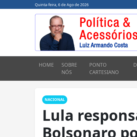
Quinta-feira, 6 de Ago de 2026
HOME
SOBRE
PONTO
D
NÓS
CARTESIANO
NACIONAL
Lula responsa
Bolsonaro po