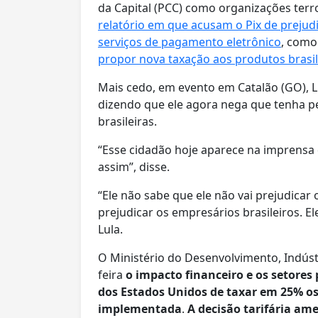
da Capital (PCC) como organizações terro
relatório em que acusam o Pix de preju
serviços de pagamento eletrônico
, como
propor nova taxação aos produtos brasil
Mais cedo, em evento em Catalão (GO), Lu
dizendo que ele agora nega que tenha pe
brasileiras.
“Esse cidadão hoje aparece na imprensa d
assim”, disse.
“Ele não sabe que ele não vai prejudicar o 
prejudicar os empresários brasileiros. El
Lula.
O Ministério do Desenvolvimento, Indústr
feira
o impacto financeiro e os setores
dos Estados Unidos de taxar em 25% os
implementada
.
A decisão tarifária am