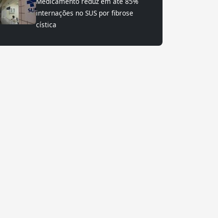
Medicamento reduz em até 85%
internações no SUS por fibrose
cística