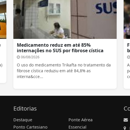
e
Medicamento reduz em até 85%
F
internações no SUS por fibrose cística
b
06/08/2026
a)
O uso do medicamento Trikafta no tratamento da
A
fibrose cística reduziu em até 84,8% as
p
interna&cce...
c
Editorias
Co
Destaque
Ponte Aérea
Ponto Cartesiano
Essencial