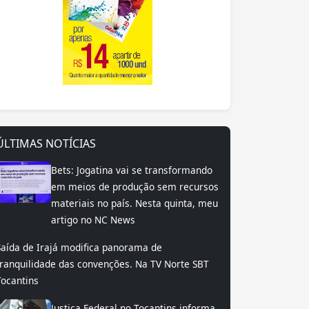
ÚLTIMAS NOTÍCIAS
Bets: Jogatina vai se transformando
em meios de produção sem recursos
materiais no país. Nesta quinta, meu
artigo no NC News
Saída de Irajá modifica panorama de
tranquilidade das convenções. Na TV Norte SBT
Tocantins
Justiça Federal no Tocantins informa