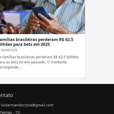
amílias brasileiras perderam R$ 62,5
ilhões para bets em 2025
06/08/2026
s famílias brasileiras perderam R$ 62,5 bilhões
ara as bets no ano passado. O montante
orresponde...
ntato
luizarmandocosta@gmail.com
Palmas - TO