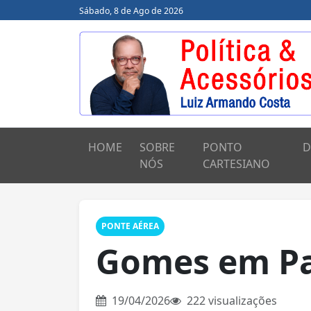
Sábado, 8 de Ago de 2026
HOME
SOBRE
PONTO
D
NÓS
CARTESIANO
PONTE AÉREA
Gomes em Pa
19/04/2026
222 visualizações