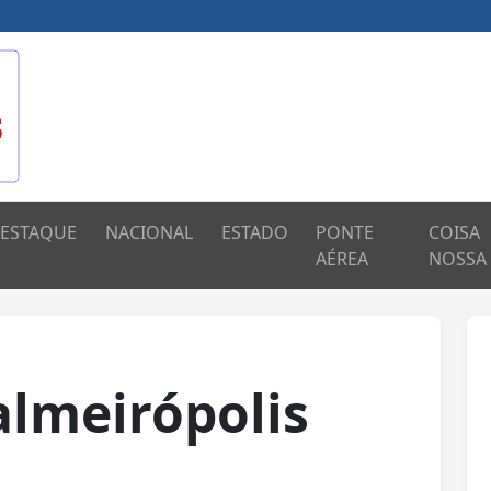
ESTAQUE
NACIONAL
ESTADO
PONTE
COISA
AÉREA
NOSSA
lmeirópolis