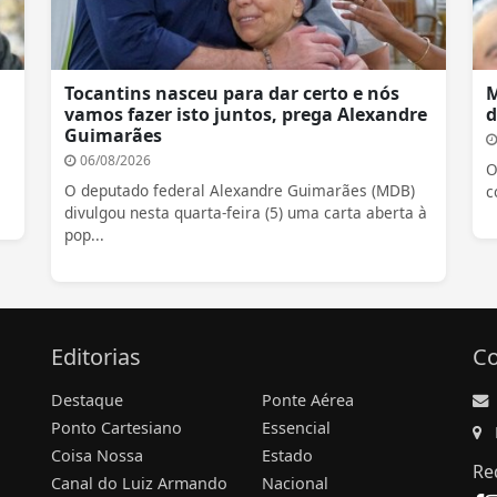
Tocantins nasceu para dar certo e nós
M
vamos fazer isto juntos, prega Alexandre
d
Guimarães
06/08/2026
O
O deputado federal Alexandre Guimarães (MDB)
c
divulgou nesta quarta-feira (5) uma carta aberta à
pop...
Editorias
Co
Destaque
Ponte Aérea
Ponto Cartesiano
Essencial
Coisa Nossa
Estado
Re
Canal do Luiz Armando
Nacional