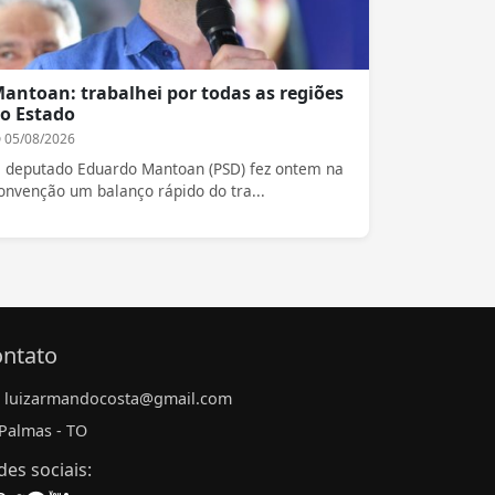
antoan: trabalhei por todas as regiões
o Estado
05/08/2026
 deputado Eduardo Mantoan (PSD) fez ontem na
onvenção um balanço rápido do tra...
ntato
luizarmandocosta@gmail.com
Palmas - TO
des sociais: