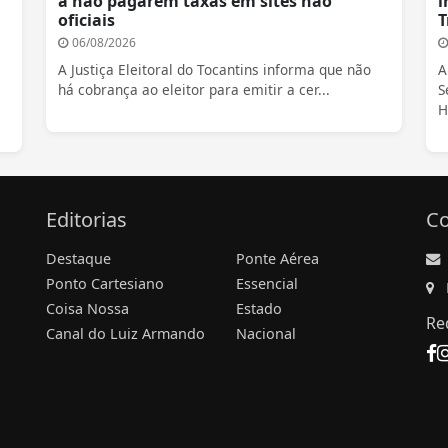
a não pagarem taxas em sites não
i
oficiais
T
06/08/2026
A Justiça Eleitoral do Tocantins informa que não
A
há cobrança ao eleitor para emitir a cer...
S
H
Editorias
Co
Destaque
Ponte Aérea
Ponto Cartesiano
Essencial
Coisa Nossa
Estado
Re
Canal do Luiz Armando
Nacional