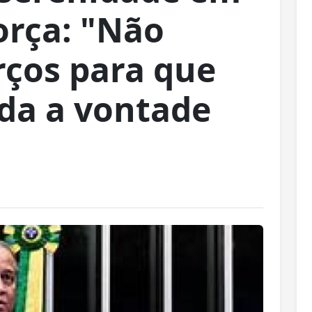
orça: "Não
rços para que
ada a vontade