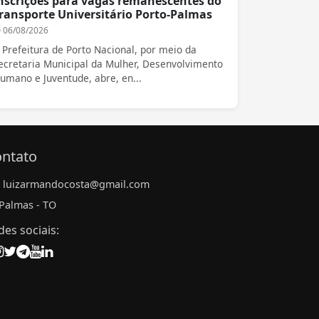
nscrições para vagas remanescentes do
ransporte Universitário Porto-Palmas
06/08/2026
 Prefeitura de Porto Nacional, por meio da
ecretaria Municipal da Mulher, Desenvolvimento
umano e Juventude, abre, en...
ntato
luizarmandocosta@gmail.com
Palmas - TO
des sociais: