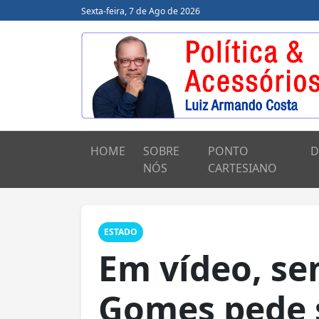
Sexta-feira, 7 de Ago de 2026
HOME
SOBRE
PONTO
D
NÓS
CARTESIANO
ESTADO
Em vídeo, s
Gomes pede 