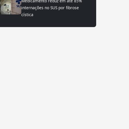
Medicamento reduz em até 85%
internações no SUS por fibrose
cística