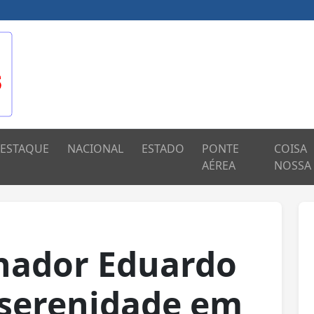
ESTAQUE
NACIONAL
ESTADO
PONTE
COISA
AÉREA
NOSSA
enador Eduardo
serenidade em