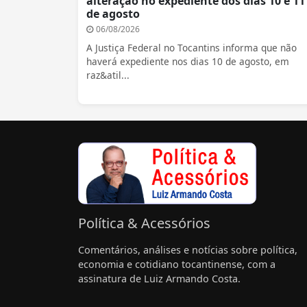
alteração no expediente dos dias 10 e 11
de agosto
06/08/2026
A Justiça Federal no Tocantins informa que não
haverá expediente nos dias 10 de agosto, em
raz&atil...
Política & Acessórios
Comentários, análises e notícias sobre política,
economia e cotidiano tocantinense, com a
assinatura de Luiz Armando Costa.