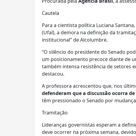
Procurada pela
Agência Brasil
, a asses
Cautela
Para a cientista política Luciana Santan
(Ufal), a demora na definição da tramit
institucional” de Alcolumbre.
“O silêncio do presidente do Senado pod
um posicionamento precoce diante de um
também intensa resistência de setores e
destacou.
A professora acrescentou que, nos últim
defenderam que a discussão ocorra de f
têm pressionado o Senado por mudanças
Tramitação
Lideranças governistas esperam a defini
deve ocorrer na próxima semana, devido a