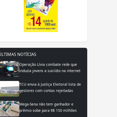
ÚLTIMAS NOTÍCIAS
Operação Lívia combate rede que
induzia jovens a suicídio na internet
TCU envia à Justiça Eleitoral lista de
gestores com contas rejeitadas
Mega-Sena não tem ganhador e
prêmio sobe para R$ 150 milhões