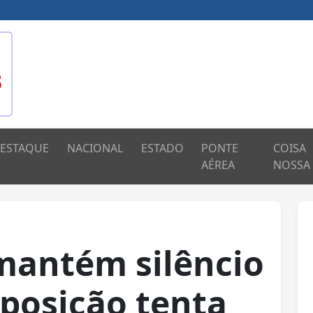
ESTAQUE
NACIONAL
ESTADO
PONTE
COISA
AÉREA
NOSSA
mantém silêncio
oposição tenta