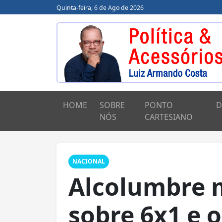
Quinta-feira, 6 de Ago de 2026
HOME
SOBRE
PONTO
D
NÓS
CARTESIANO
NACIONAL
Alcolumbre 
sobre 6x1 e 