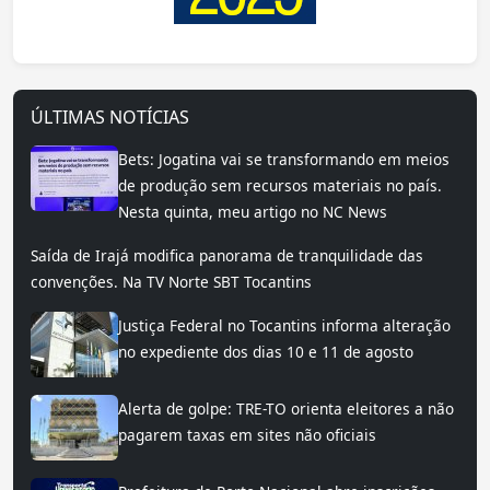
ÚLTIMAS NOTÍCIAS
Bets: Jogatina vai se transformando em meios
de produção sem recursos materiais no país.
Nesta quinta, meu artigo no NC News
Saída de Irajá modifica panorama de tranquilidade das
convenções. Na TV Norte SBT Tocantins
Justiça Federal no Tocantins informa alteração
no expediente dos dias 10 e 11 de agosto
Alerta de golpe: TRE-TO orienta eleitores a não
pagarem taxas em sites não oficiais