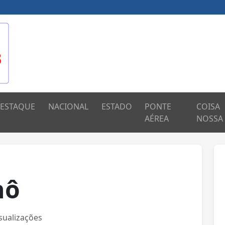
ESTAQUE
NACIONAL
ESTADO
PONTE
COISA
AÉREA
NOSSA
hô
sualizações