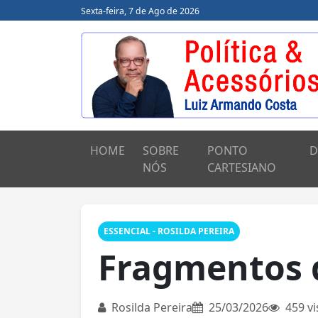
Sexta-feira, 7 de Ago de 2026
HOME
SOBRE
PONTO
D
NÓS
CARTESIANO
ESSENCIAL - ROSILDA PEREIRA
Fragmentos 
Rosilda Pereira
25/03/2026
459 vi