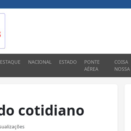
ESTAQUE
NACIONAL
ESTADO
PONTE
COISA
AÉREA
NOSSA
do cotidiano
sualizações