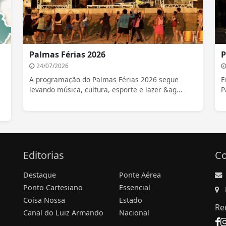
Palmas Férias 2026
P
24/07/2026
A programação do Palmas Férias 2026 segue
E
levando música, cultura, esporte e lazer &ag...
P
Editorias
Co
Destaque
Ponte Aérea
Ponto Cartesiano
Essencial
Coisa Nossa
Estado
Re
Canal do Luiz Armando
Nacional