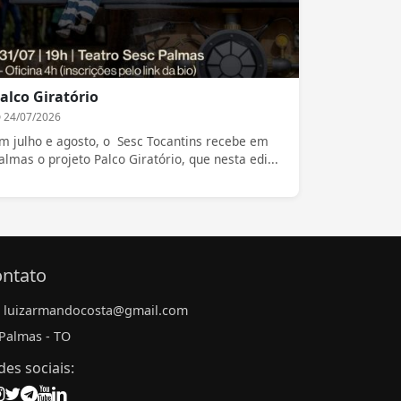
alco Giratório
24/07/2026
m julho e agosto, o Sesc Tocantins recebe em
almas o projeto Palco Giratório, que nesta edi...
ntato
luizarmandocosta@gmail.com
Palmas - TO
des sociais: